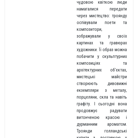
чудовою квіткою люди
намагалися передати
через мистецтво: троянду
оспівували поети та
композитори,
зображували у своїх
картинах та гравюрах
художники. Її образ можна
побачити у скульптурних
композиціях та
архітектурних об'єктах,
мистецькі майстри
створюють дивовижні
екземпляри з металу,
порцеляни, скла та навіть
графіту. І сьогодні вона
продовжує радувати
витонченою красою і
дурманним ароматом.
Троянди голландські
купити з доставкою у