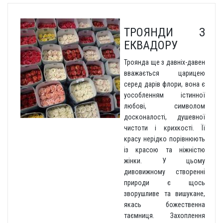
ТРОЯНДИ З
ЕКВАДОРУ
Троянда ще з давніх-давен
вважається царицею
серед дарів флори, вона є
уособленням істинної
любові, символом
досконалості, душевної
чистоти і крихкості. Її
красу нерідко порівнюють
із красою та ніжністю
жінки. У цьому
дивовижному створенні
природи є щось
зворушливе та вишукане,
якась божественна
таємниця. Захоплення