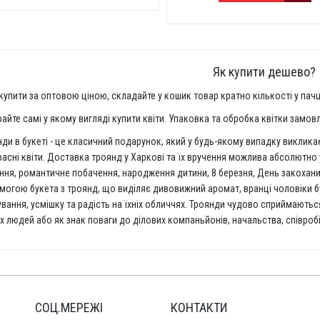
Як купити дешево?
упити за оптовою ціною, складайте у кошик товар кратно кількості у пачці. 
айте самі у якому вигляді купити квіти. Упаковка та обробка квітки замо
ди в букеті - це класичний подарунок, який у будь-якому випадку викликає
асні квіти. Доставка троянд у Харкові та їх вручення можлива абсолютно у
ння, романтичне побачення, народження дитини, 8 березня, День закоханих
огою букета з троянд, що виділяє дивовижний аромат, вранці чоловіки б
вання, усмішку та радість на їхніх обличчях. Троянди чудово сприймаютьс
х людей або як знак поваги до ділових компаньйонів, начальства, співробі
СОЦ.МЕРЕЖІ
КОНТАКТИ