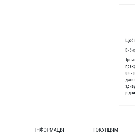
Щоб к
Вибир
Троян
прекр
вінча
допом
здиву
рідни
ІНФОРМАЦІЯ
ПОКУПЦЯМ