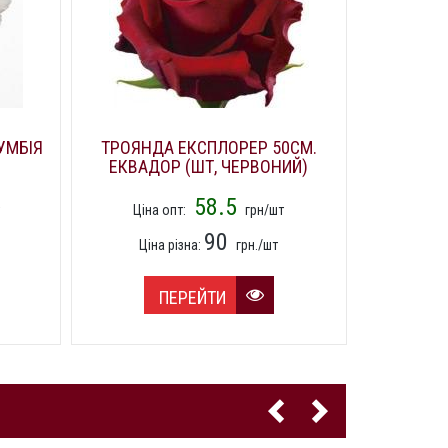
УМБІЯ
ТРОЯНДА ЕКСПЛОРЕР 50СМ.
ГВОЗДИК
ЕКВАДОР (ШТ, ЧЕРВОНИЙ)
(
58.5
Ціна опт:
грн/шт
Ціна
90
Ціна різна:
грн./шт
Цін
ПЕРЕЙТИ