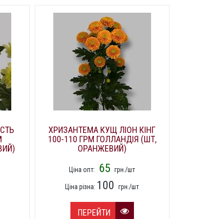
ІСТЬ
ХРИЗАНТЕМА КУЩ ЛІОН КІНГ
ТРОЯНДА
М
100-110 ГРМ ГОЛЛАНДІЯ (ШТ,
(
ВИЙ)
ОРАНЖЕВИЙ)
Ціна
65
Ціна опт:
грн./шт
Цін
100
Ціна різна:
грн./шт
ПЕРЕЙТИ