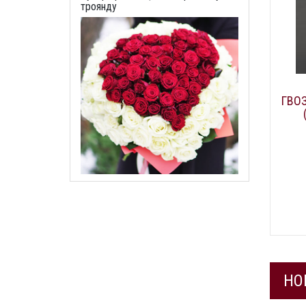
троянду
ГВОЗ
НО