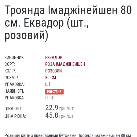
Троянда Імаджінейшен 80
см. Еквадор (шт.,
розовий)
ВИРОБНИК:
ЕКВАДОР
СОРТ:
РОЗА ІМАДЖІНЕЙШЕН
КОЛІР:
РОЗОВИЙ
РОЗМІР:
80 СМ
УПАКОВКА:
ШТ
НАЯВНІСТЬ:
ВІДСУТНЯ
УПАКОВКА:
25 ШТ
22.9
грн./шт
ЦІНА ОПТ:
45.8
грн./шт
ЦІНА РІЗНА:
Розкішні квіти з прекрасними бутонами. Троянда Імаджінейшен 80 см.