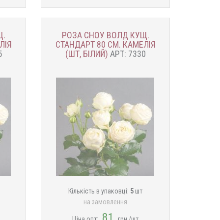
Щ.
РОЗА СНОУ ВОЛД КУЩ.
ЛІЯ
СТАНДАРТ 80 СМ. КАМЕЛІЯ
5
(ШТ, БІЛИЙ)
АРТ: 7330
Кількість в упаковці:
5
шт
на замовлення
81
Ціна опт:
грн./шт