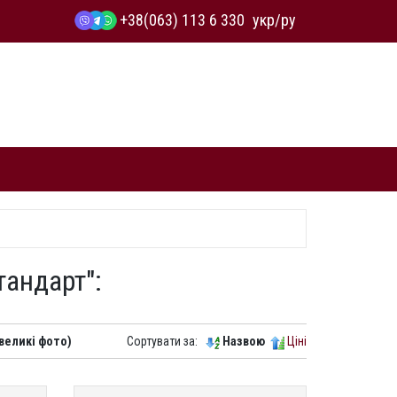
+38(063) 113 6 330
укр
/
ру
тандарт":
великі фото)
Сортувати за:
Назвою
Ціні