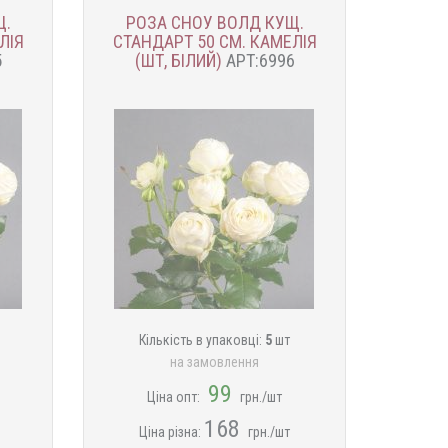
Щ.
РОЗА СНОУ ВОЛД КУЩ.
ЛІЯ
СТАНДАРТ 50 СМ. КАМЕЛІЯ
5
(ШТ, БІЛИЙ)
АРТ:6996
Кількість в упаковці:
5
шт
на замовлення
99
Ціна опт:
грн./шт
168
Ціна різна:
грн./шт