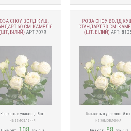
ОЗА СНОУ ВОЛД КУЩ.
РОЗА СНОУ ВОЛД КУ
АНДАРТ 60 СМ. КАМЕЛІЯ
СТАНДАРТ 70 СМ. КАМЕ
(ШТ, БІЛИЙ)
АРТ:7079
(ШТ, БІЛИЙ)
АРТ: 813
Кількість в упаковці:
5
шт
Кількість в упаковці:
5
шт
на замовлення
на замовлення
108
88
Ціна опт:
грн./шт
Ціна опт:
грн./шт