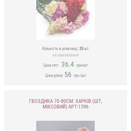
Кількість в упаковці:
25
шт
на замовлення
36.4
Ціна опт:
грн/шт
56
Ціна різна:
грн./шт
ГВОЗДИКА 70-80СМ. ХАРКІВ (ШТ,
МІКСОВИЙ)
АРТ:1596