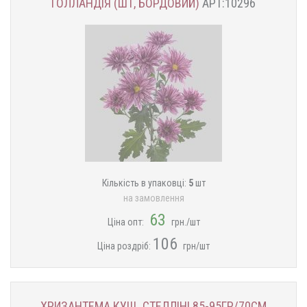
ГОЛЛАНДІЯ (ШТ, БОРДОВИЙ)
АРТ:10296
Кількість в упаковці:
5
шт
на замовлення
63
Ціна опт:
грн./шт
106
Ціна роздріб:
грн/шт
ХРИЗАНТЕМА КУЩ. СТЕЛЛІНІ 85-95ГР/70СМ