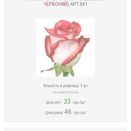
ЧЕРВОНИЙ)
АРТ:661
Кількість в упаковці:
1
шт
на замовлення
33
Ціна опт:
грн./шт
46
Ціна різна:
грн./шт