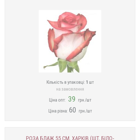
Кількість в упаковці:
1
шт
на замовлення
39
Ціна опт:
грн./шт
60
Ціна різна:
​​грн./шт
РОЗА БЛАЖ 55 СМ. ХАРКІВ (ШТ, БІЛО-