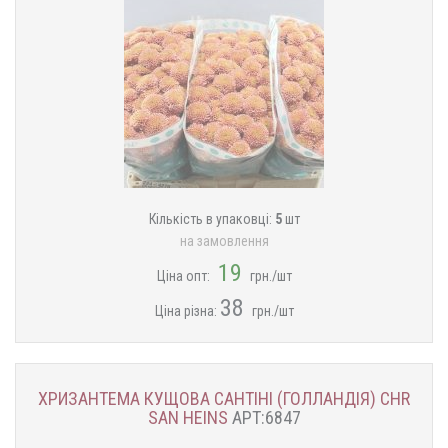
Кількість в упаковці:
5
шт
на замовлення
19
Ціна опт:
грн./шт
38
Ціна різна:
грн./шт
ХРИЗАНТЕМА КУЩОВА САНТІНІ (ГОЛЛАНДІЯ) CHR
SAN HEINS
АРТ:6847