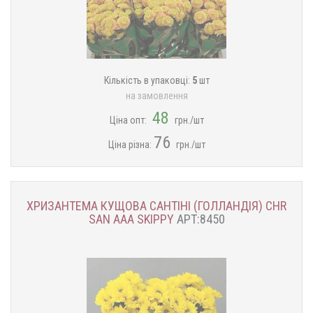
Кількість в упаковці:
5
шт
на замовлення
48
Ціна опт:
грн./шт
76
Ціна різна:
грн./шт
ХРИЗАНТЕМА КУЩОВА САНТІНІ (ГОЛЛАНДІЯ) CHR
SAN AAA SKIPPY
АРТ:8450