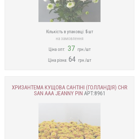
Кількість в упаковці:
5
шт
на замовлення
37
Ціна опт:
грн./шт
64
Ціна різна:
грн./шт
ХРИЗАНТЕМА КУЩОВА САНТІНІ (ГОЛЛАНДІЯ) CHR
SAN AAA JEANNY PIN
АРТ:8961