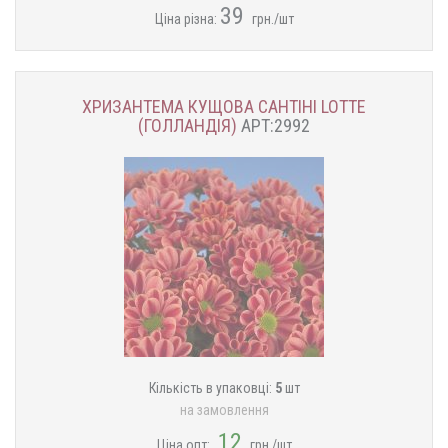
39
Ціна різна:
грн./шт
ХРИЗАНТЕМА КУЩОВА САНТІНІ LOTTE
(ГОЛЛАНДІЯ)
АРТ:2992
Кількість в упаковці:
5
шт
на замовлення
12
Ціна опт:
грн./шт