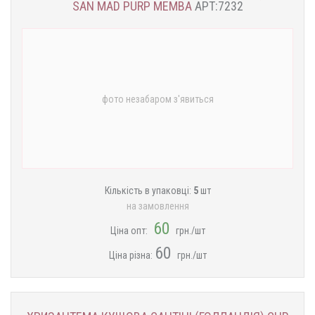
SAN MAD PURP MEMBA
АРТ:7232
фото незабаром з'явиться
Кількість в упаковці:
5
шт
на замовлення
60
Ціна опт:
грн./шт
60
Ціна різна:
​​грн./шт