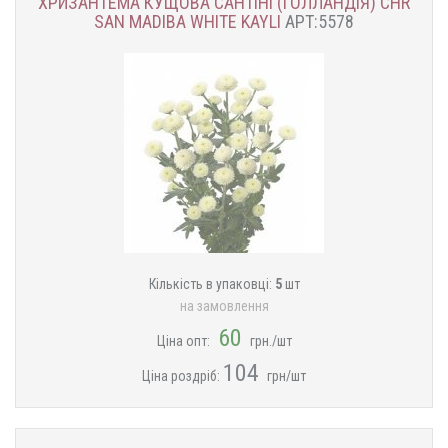
ХРИЗАНТЕМА КУЩОВА САНТІНІ (ГОЛЛАНДІЯ) CHR
SAN MADIBA WHITE KAYLI
АРТ:5578
Кількість в упаковці:
5
шт
на замовлення
60
Ціна опт:
грн./шт
104
Ціна роздріб:
грн/шт