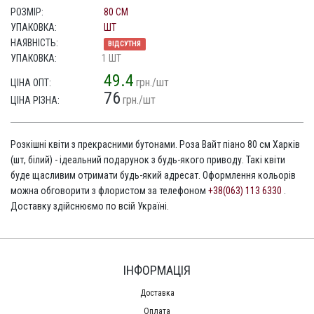
РОЗМІР:
80 СМ
УПАКОВКА:
ШТ
НАЯВНІСТЬ:
ВІДСУТНЯ
УПАКОВКА:
1 ШТ
49.4
грн./шт
ЦІНА ОПТ:
76
грн./шт
ЦІНА РІЗНА:
Розкішні квіти з прекрасними бутонами. Роза Вайт піано 80 см Харків
(шт, білий) - ідеальний подарунок з будь-якого приводу. Такі квіти
буде щасливим отримати будь-який адресат. Оформлення кольорів
можна обговорити з флористом за телефоном
+38(063) 113 6330
.
Доставку здійснюємо по всій Україні.
ІНФОРМАЦІЯ
Доставка
Оплата