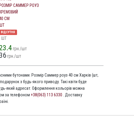
РОЗМІР САММЕР РОУЗ
КРЕМОВИЙ
40 СМ
ШТ
ВІДСУТНЯ
1 ШТ
23.4
грн./шт
36
грн./шт
расними бутонами. Розмір Саммер роуз 40 см Харків (шт,
подарунок з будь-якого приводу. Такі квіти буде
дь-який адресат. Оформлення кольорів можна
том за телефоном
+38(063) 113 6330
. Доставку
аїні.