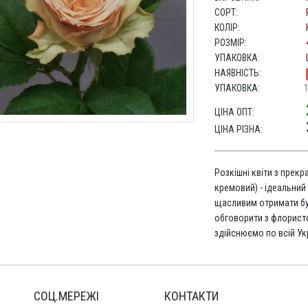
СОРТ:
КОЛІР:
РОЗМІР:
УПАКОВКА:
НАЯВНІСТЬ:
УПАКОВКА:
ЦІНА ОПТ:
ЦІНА РІЗНА:
Розкішні квіти з прек
кремовий) - ідеальний 
щасливим отримати бу
обговорити з флорис
здійснюємо по всій Укр
СОЦ.МЕРЕЖІ
КОНТАКТИ