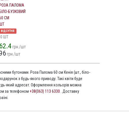
РОЗА ПАЛОМА
БІЛО-БУЗКОВИЙ
60 СМ
ШТ
ВІДСУТНЯ
10 ШТ
62.4
грн./шт
96
грн./шт
асними бутонами. Роза Палома 60 см Кенія (шт., біло-
подарунок з будь-якого приводу. Такі квіти буде
дь-який адресат. Оформлення кольорів можна
том за телефоном
+38(063) 113 6330
. Доставку
аїні.