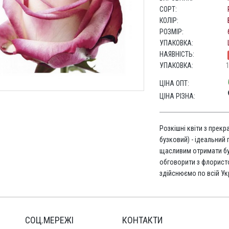
СОРТ:
КОЛІР:
РОЗМІР:
УПАКОВКА:
НАЯВНІСТЬ:
УПАКОВКА:
ЦІНА ОПТ:
ЦІНА РІЗНА:
Розкішні квіти з прекр
бузковий) - ідеальний 
щасливим отримати бу
обговорити з флорис
здійснюємо по всій Укр
СОЦ.МЕРЕЖІ
КОНТАКТИ