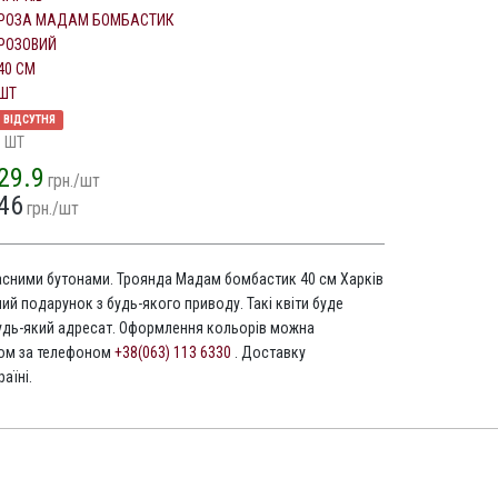
РОЗА МАДАМ БОМБАСТИК
РОЗОВИЙ
40 СМ
ШТ
ВІДСУТНЯ
1 ШТ
29.9
грн./шт
46
грн./шт
расними бутонами. Троянда Мадам бомбастик 40 см Харків
ьний подарунок з будь-якого приводу. Такі квіти буде
дь-який адресат. Оформлення кольорів можна
том за телефоном
+38(063) 113 6330
. Доставку
аїні.