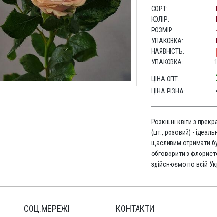
СОРТ:
КОЛІР:
РОЗМІР:
УПАКОВКА:
НАЯВНІСТЬ:
УПАКОВКА:
ЦІНА ОПТ:
ЦІНА РІЗНА:
Розкішні квіти з прек
(шт., розовий) - ідеал
щасливим отримати бу
обговорити з флорис
здійснюємо по всій Укр
СОЦ.МЕРЕЖІ
КОНТАКТИ