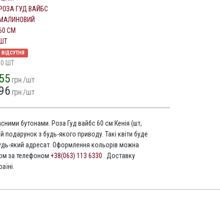
РОЗА ГУД ВАЙБС
МАЛИНОВИЙ
60 СМ
ШТ
ВІДСУТНЯ
10 ШТ
55
грн./шт
96
грн./шт
асними бутонами. Роза Гуд вайбс 60 см Кенія (шт,
й подарунок з будь-якого приводу. Такі квіти буде
дь-який адресат. Оформлення кольорів можна
том за телефоном
+38(063) 113 6330
. Доставку
аїні.