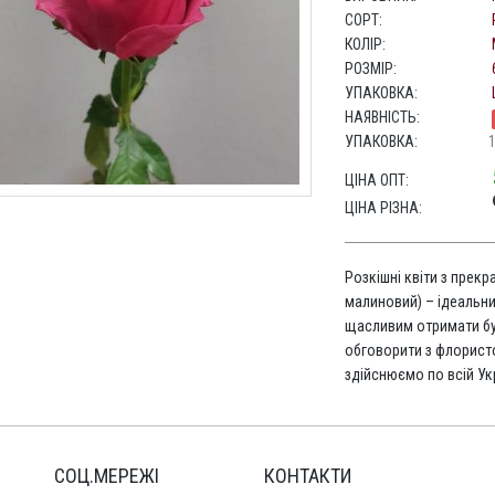
СОРТ:
КОЛІР:
РОЗМІР:
УПАКОВКА:
НАЯВНІСТЬ:
УПАКОВКА:
ЦІНА ОПТ:
ЦІНА РІЗНА:
Розкішні квіти з прекр
малиновий) – ідеальни
щасливим отримати бу
обговорити з флорис
здійснюємо по всій Укр
СОЦ.МЕРЕЖІ
КОНТАКТИ