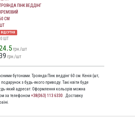
ТРОЯНДА ПІНК ВЕДДІНГ
КРЕМОВИЙ
60 СМ
ШТ
ВІДСУТНЯ
10 ШТ
24.5
грн./шт
39
грн./шт
асними бутонами. Троянда Пінк веддінг 60 см. Кенія (шт,
 подарунок з будь-якого приводу. Такі квіти буде
дь-який адресат. Оформлення кольорів можна
том за телефоном
+38(063) 113 6330
. Доставку
аїні.