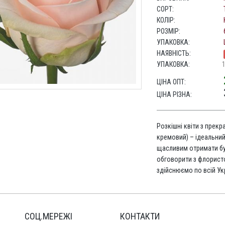
СОРТ:
КОЛІР:
РОЗМІР:
УПАКОВКА:
НАЯВНІСТЬ:
УПАКОВКА:
ЦІНА ОПТ:
ЦІНА РІЗНА:
Розкішні квіти з прекр
кремовий) – ідеальний
щасливим отримати бу
обговорити з флорис
здійснюємо по всій Укр
СОЦ.МЕРЕЖІ
КОНТАКТИ