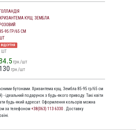
ГОЛЛАНДІЯ
ХРИЗАНТЕМА КУЩ. ЗЕМБЛА
РОЗОВИЙ
85-95 ГР/65 СМ
ШТ
ВІДСУТНЯ
5 ШТ
84.5
грн./шт
130
грн./шт
расними бутонами. Хризантема кущ. Зембла 85-95 гр/65 см
й) - ідеальний подарунок з будь-якого приводу. Такі квіти
ти будь-який адресат. Оформлення кольорів можна
том за телефоном
+38(063) 113 6330
. Доставку
аїні.