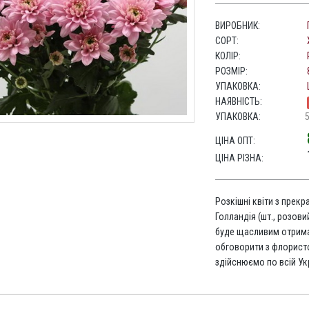
ВИРОБНИК:
СОРТ:
КОЛІР:
РОЗМІР:
УПАКОВКА:
НАЯВНІСТЬ:
УПАКОВКА:
ЦІНА ОПТ:
ЦІНА РІЗНА:
Розкішні квіти з прек
Голландія (шт., розови
буде щасливим отрима
обговорити з флорис
здійснюємо по всій Укр