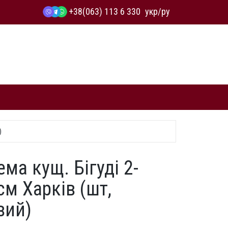
+38(063) 113 6 330
укр
/
ру
)
ма кущ. Бігуді 2-
см Харків (шт,
вий)