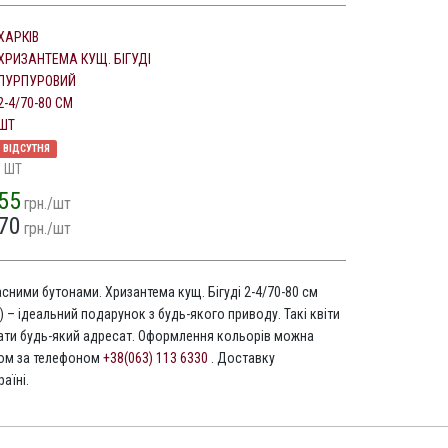
ХАРКІВ
ХРИЗАНТЕМА КУЩ. БІГУДІ
ПУРПУРОВИЙ
2-4/70-80 СМ
ШТ
ВІДСУТНЯ
1 ШТ
55
грн./шт
70
грн./шт
асними бутонами. Хризантема кущ. Бігуді 2-4/70-80 см
) – ідеальний подарунок з будь-якого приводу. Такі квіти
ти будь-який адресат. Оформлення кольорів можна
том за телефоном
+38(063) 113 6330
. Доставку
аїні.