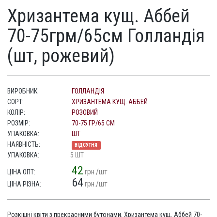
Хризантема кущ. Аббей
70-75грм/65см Голландія
(шт, рожевий)
ВИРОБНИК:
ГОЛЛАНДІЯ
СОРТ:
ХРИЗАНТЕМА КУЩ. АББЕЙ
КОЛІР:
РОЗОВИЙ
РОЗМІР:
70-75 ГР/65 СМ
УПАКОВКА:
ШТ
НАЯВНІСТЬ:
ВІДСУТНЯ
УПАКОВКА:
5 ШТ
42
грн./шт
ЦІНА ОПТ:
64
грн./шт
ЦІНА РІЗНА:
Розкішні квіти з прекрасними бутонами. Хризантема кущ. Аббей 70-